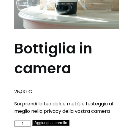
Bottiglia in
camera
28,00
€
Sorprendi la tua dolce metà, e festeggia al
meglio nella privacy della vostra camera
Bottiglia
Aggiungi al carrello
in