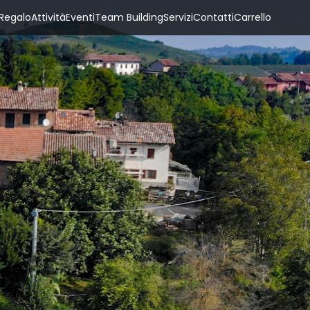
 Regalo
Attività
Eventi
Team Building
Servizi
Contatti
Carrello